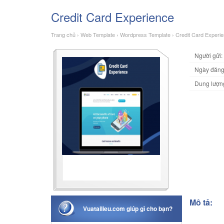
Credit Card Experience
Trang chủ
›
Web Template
›
Wordpress Template
›
Credit Card Experi
Người gửi:
Ngày đăng
Dung lượn
Mô tả:
Vuatailieu.com giúp gì cho bạn?