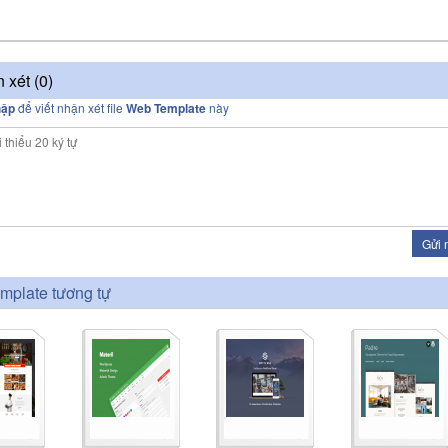
 xét (
0
)
hập
để viết nhận xét file
Web Template
này
Gửi 
mplate tương tự