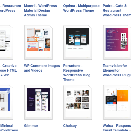
 - Restaurant
Materil - WordPress
Optima - Multipurpose
Padre - Cafe &
WordPress
Material Design
WordPress Theme
Restaurant
Admin Theme
WordPress The
- Creative
WP Comment Images
Persefone -
Teamvision for
pose HTML
and Videos
Responsive
Elementor
 + WP
WordPress Blog
WordPress Plugi
Theme
 Minimal
Glimmer
Chelsey
Wofox - Respons
o WordPress
Email Template +