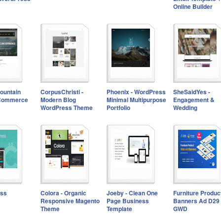
Online Builder
Mountain
CorpusChristi -
Phoenix - WordPress
SheSaidYes -
eCommerce
Modern Blog
Minimal Multipurpose
Engagement &
WordPress Theme
Portfolio
Wedding
ess
Colora - Organic
Joeby - Clean One
Furniture Produc
Responsive Magento
Page Business
Banners Ad D29 
Theme
Template
GWD