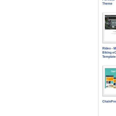
Theme
Rideo - 
Biking 
Template
ChainPr