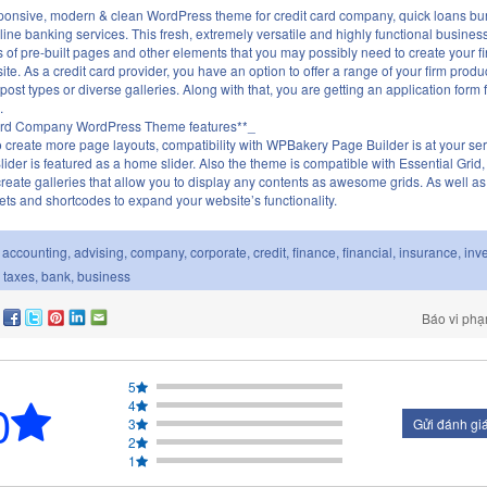
sponsive, modern & clean WordPress theme for credit card company, quick loans b
line banking services. This fresh, extremely versatile and highly functional busines
s of pre-built pages and other elements that you may possibly need to create your f
te. As a credit card provider, you have an option to offer a range of your firm produ
ost types or diverse galleries. Along with that, you are getting an application form 
.
ard Company WordPress Theme features**_
to create more page layouts, compatibility with WPBakery Page Builder is at your ser
lider is featured as a home slider. Also the theme is compatible with Essential Grid,
create galleries that allow you to display any contents as awesome grids. As well a
ts and shortcodes to expand your website’s functionality.
accounting
,
advising
,
company
,
corporate
,
credit
,
finance
,
financial
,
insurance
,
inv
,
taxes
,
bank
,
business
Báo vi ph
5
0
4
3
Gửi đánh gi
2
1