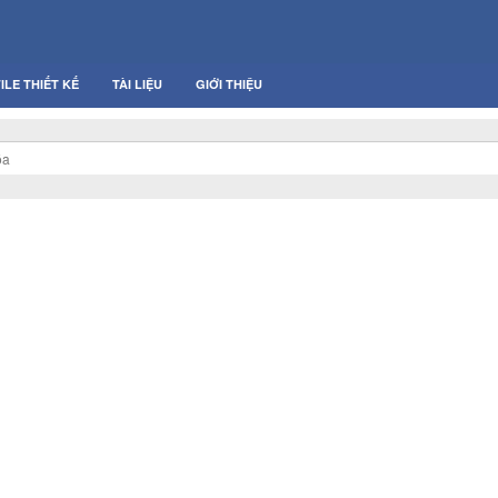
ILE THIẾT KẾ
TÀI LIỆU
GIỚI THIỆU