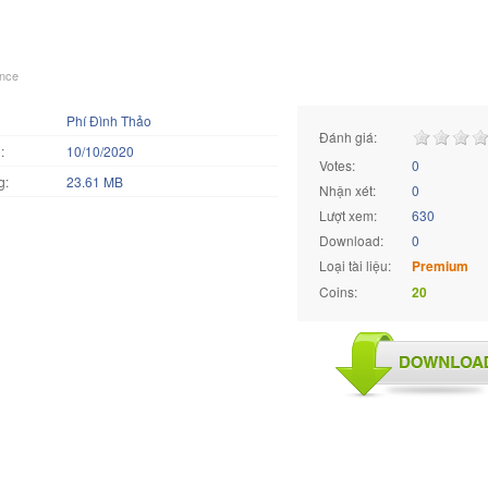
ence
Phí Đình Thảo
Đánh giá:
:
10/10/2020
Votes:
0
g:
23.61 MB
Nhận xét:
0
Lượt xem:
630
Download:
0
Loại tài liệu:
Premium
Coins:
20