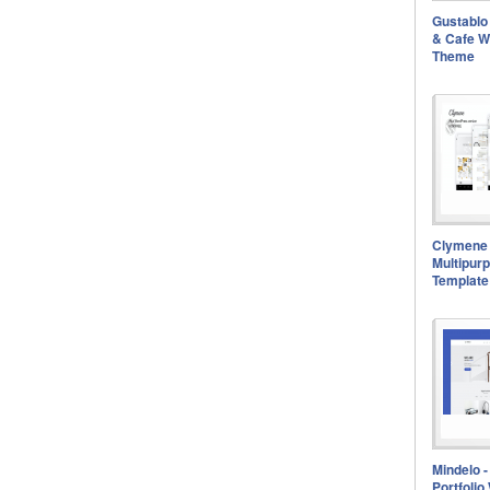
Gustablo
& Cafe 
Theme
Clymene 
Multipur
Template
Mindelo -
Portfoli