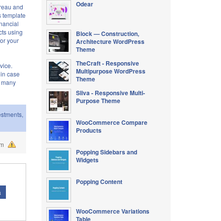
Odear
ureau and
s template
inancial
cts using
Block — Construction,
for your
Architecture WordPress
Theme
TheCraft - Responsive
vice.
Multipurpose WordPress
 in case
Theme
s many
Sliva - Responsive Multi-
Purpose Theme
estments
,
WooCommerce Compare
Products
ạm
Popping Sidebars and
Widgets
Popping Content
á
WooCommerce Variations
Table