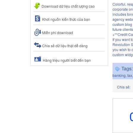
Colorful, re
Download dữ liệu chất lượng cao
corporate on
includes ton
Khơi nguồn kiến thức của bạn
agency websi
custom blog p
future clients
Miễn phí download
+**Credit C
If you want 
Revolution S
Chia sẻ dữ liệu thật dễ dàng
you wish to 
custom widge
Hàng triệu người biết đến bạn
Tags:
banking
,
tax
Chia sẻ: