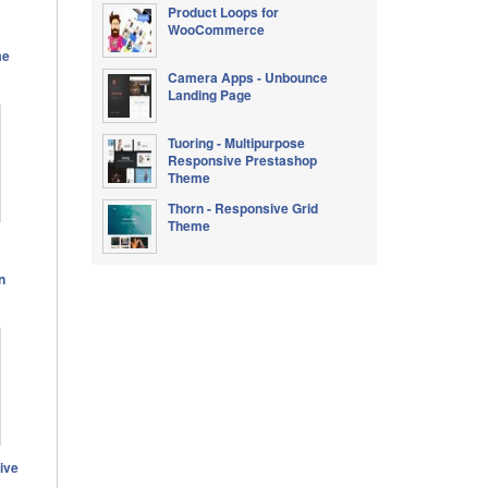
Product Loops for
WooCommerce
me
Camera Apps - Unbounce
Landing Page
Tuoring - Multipurpose
Responsive Prestashop
Theme
Thorn - Responsive Grid
Theme
n
ive