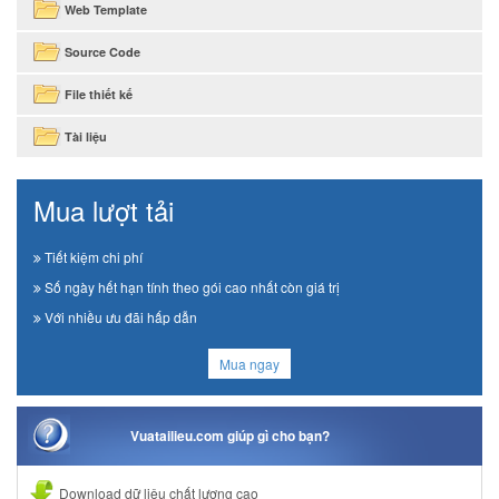
Web Template
Source Code
File thiết kế
Tài liệu
Mua lượt tải
Tiết kiệm chi phí
Số ngày hết hạn tính theo gói cao nhất còn giá trị
Với nhiều ưu đãi hấp dẫn
Mua ngay
Vuatailieu.com giúp gì cho bạn?
Download dữ liệu chất lượng cao