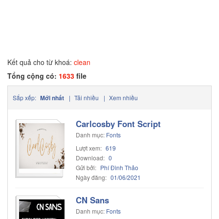
Kết quả cho từ khoá:
clean
Tổng cộng có:
1633
file
Sắp xếp:
Mới nhất
|
Tải nhiều
|
Xem nhiều
Carlcosby Font Script
Danh mục:
Fonts
Lượt xem:
619
Download:
0
Gửi bởi:
Phí Đình Thảo
Ngày đăng:
01/06/2021
CN Sans
Danh mục:
Fonts