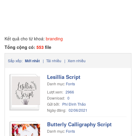
Kết quả cho từ khoá:
branding
Tổng cộng có:
553
file
Sắp xếp:
Mới nhất
|
Tải nhiều
|
Xem nhiều
Lesillia Script
Danh mục:
Fonts
Lượt xem:
2966
Download:
0
Gửi bởi:
Phí Đình Thảo
Ngày đăng:
02/06/2021
Butterly Calligraphy Script
Danh mục:
Fonts