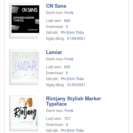
CN Sans
Danh mục:
Fonts
Lượt xem:
660
Download:
0
Gửi bởi:
Phí Đình Thảo
Ngày đăng:
01/06/2021
Lamiar
Danh mục:
Fonts
Lượt xem:
635
Download:
0
Gửi bởi:
Phí Đình Thảo
Ngày đăng:
31/05/2021
Rintjany Stylish Marker
Typeface
Danh mục:
Fonts
Lượt xem:
707
Download:
0
Gửi bởi:
Phí Đình Thảo