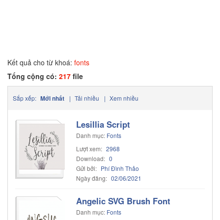
Kết quả cho từ khoá:
fonts
Tổng cộng có:
217
file
Sắp xếp:
Mới nhất
|
Tải nhiều
|
Xem nhiều
Lesillia Script
Danh mục:
Fonts
Lượt xem:
2968
Download:
0
Gửi bởi:
Phí Đình Thảo
Ngày đăng:
02/06/2021
Angelic SVG Brush Font
Danh mục:
Fonts