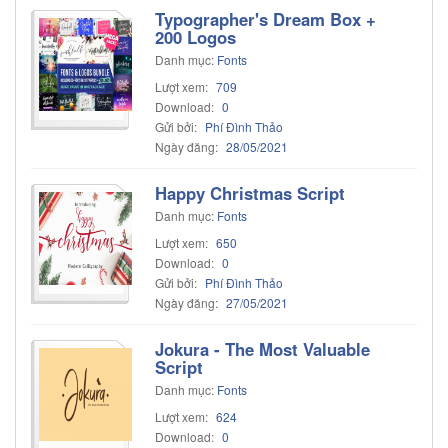
Typographer's Dream Box +
200 Logos
Danh mục:
Fonts
Lượt xem:
709
Download:
0
Gửi bởi:
Phí Đình Thảo
Ngày đăng:
28/05/2021
Happy Christmas Script
Danh mục:
Fonts
Lượt xem:
650
Download:
0
Gửi bởi:
Phí Đình Thảo
Ngày đăng:
27/05/2021
Jokura - The Most Valuable
Script
Danh mục:
Fonts
Lượt xem:
624
Download:
0