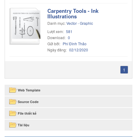
Carpentry Tools - Ink
Illustrations
Danh mục:
Vector - Graphic
Lượt xem:
581
Download:
0
Gửi bởi:
Phí Đình Thảo
Ngày đăng:
02/12/2020
1
Web Template
Source Code
File thiết kế
Tài liệu