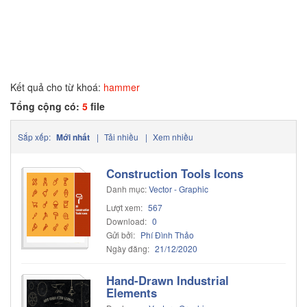
Kết quả cho từ khoá:
hammer
Tổng cộng có:
5
file
Sắp xếp:
Mới nhất
|
Tải nhiều
|
Xem nhiều
Construction Tools Icons
Danh mục:
Vector - Graphic
Lượt xem:
567
Download:
0
Gửi bởi:
Phí Đình Thảo
Ngày đăng:
21/12/2020
Hand-Drawn Industrial
Elements