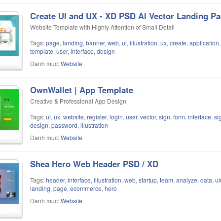
Create UI and UX - XD PSD AI Vector Landing P
Website Template with Highly Attention of Small Detail
Tags:
page
,
landing
,
banner
,
web
,
ui
,
illustration
,
ux
,
create
,
application
template
,
user
,
interface
,
design
Danh mục:
Website
OwnWallet | App Template
Creative & Professional App Design
Tags:
ui
,
ux
,
website
,
register
,
login
,
user
,
vector
,
sign
,
form
,
interface
,
si
design
,
password
,
illustration
Danh mục:
Website
Shea Hero Web Header PSD / XD
Tags:
header
,
interface
,
illustration
,
web
,
startup
,
team
,
analyze
,
data
,
ui
landing
,
page
,
ecommerce
,
hero
Danh mục:
Website