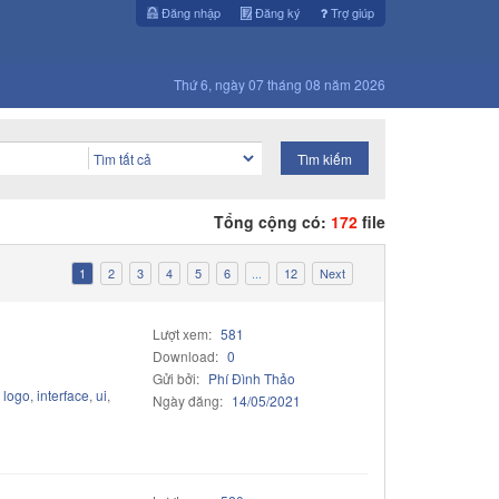
Đăng nhập
Đăng ký
Trợ giúp
Thứ 6, ngày 07 tháng 08 năm 2026
Tổng cộng có:
172
file
1
2
3
4
5
6
...
12
Next
Lượt xem:
581
Download:
0
Gửi bởi:
Phí Đình Thảo
,
logo
,
interface
,
ui
,
Ngày đăng:
14/05/2021