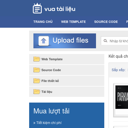
TRANG CHỦ
WEB TEMPLATE
SOURCE CODE
F
Kết quả ch
Web Template
Sắp xếp:
Source Code
File thiết kế
Tài liệu
Mua lượt tải
Tiết kiệm chi phí