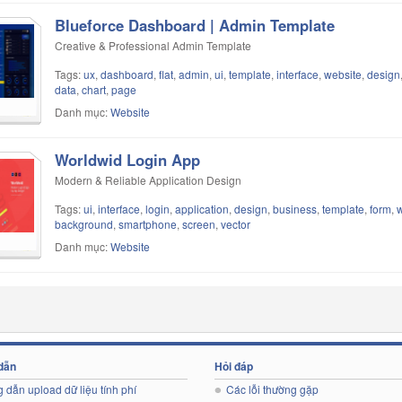
Blueforce Dashboard | Admin Template
Creative & Professional Admin Template
Tags:
ux
,
dashboard
,
flat
,
admin
,
ui
,
template
,
interface
,
website
,
design
data
,
chart
,
page
Danh mục:
Website
Worldwid Login App
Modern & Reliable Application Design
Tags:
ui
,
interface
,
login
,
application
,
design
,
business
,
template
,
form
,
w
background
,
smartphone
,
screen
,
vector
Danh mục:
Website
dẫn
Hỏi đáp
 dẫn upload dữ liệu tính phí
Các lỗi thường gặp