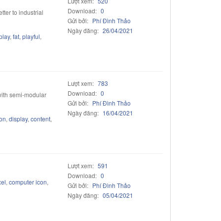
Lượt xem:
520
Download:
0
ter to industrial
Gửi bởi:
Phí Đình Thảo
Ngày đăng:
26/04/2021
play
,
fat
,
playful
,
Lượt xem:
783
Download:
0
 with semi-modular
Gửi bởi:
Phí Đình Thảo
Ngày đăng:
16/04/2021
ion
,
display
,
content
,
Lượt xem:
591
Download:
0
el
,
computer icon
,
Gửi bởi:
Phí Đình Thảo
Ngày đăng:
05/04/2021