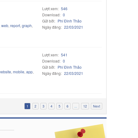
Lượt xem:
546
Download:
0
Gửi bởi:
Phí Đình Thảo
,
web
,
report
,
graph
,
Ngày đăng:
22/03/2021
Lượt xem:
541
Download:
0
Gửi bởi:
Phí Đình Thảo
ebsite
,
mobile
,
app
,
Ngày đăng:
22/03/2021
1
2
3
4
5
6
...
12
Next