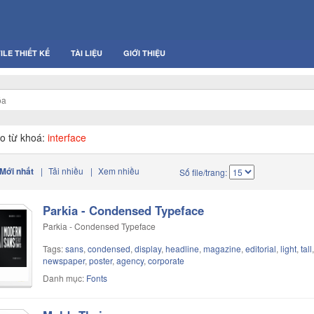
ILE THIẾT KẾ
TÀI LIỆU
GIỚI THIỆU
o từ khoá:
interface
Mới nhất
|
Tải nhiều
|
Xem nhiều
Số file/trang:
Parkia - Condensed Typeface
Parkia - Condensed Typeface
Tags:
sans
,
condensed
,
display
,
headline
,
magazine
,
editorial
,
light
,
tall
newspaper
,
poster
,
agency
,
corporate
Danh mục:
Fonts