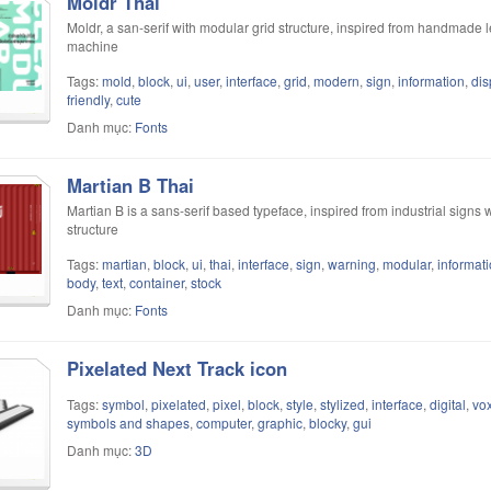
Moldr Thai
Moldr, a san-serif with modular grid structure, inspired from handmade let
machine
Tags:
mold
,
block
,
ui
,
user
,
interface
,
grid
,
modern
,
sign
,
information
,
dis
friendly
,
cute
Danh mục:
Fonts
Martian B Thai
Martian B is a sans-serif based typeface, inspired from industrial signs
structure
Tags:
martian
,
block
,
ui
,
thai
,
interface
,
sign
,
warning
,
modular
,
informat
body
,
text
,
container
,
stock
Danh mục:
Fonts
Pixelated Next Track icon
Tags:
symbol
,
pixelated
,
pixel
,
block
,
style
,
stylized
,
interface
,
digital
,
vox
symbols and shapes
,
computer
,
graphic
,
blocky
,
gui
Danh mục:
3D