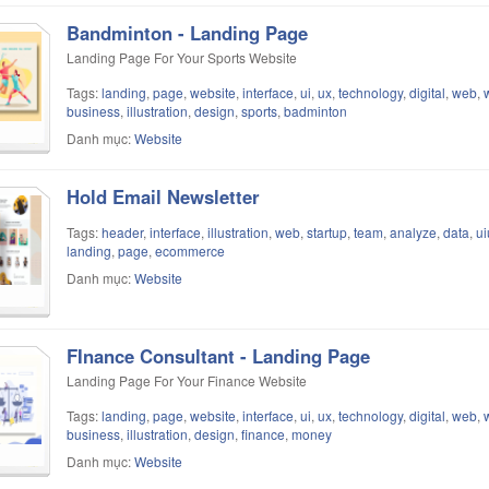
Bandminton - Landing Page
Landing Page For Your Sports Website
Tags:
landing
,
page
,
website
,
interface
,
ui
,
ux
,
technology
,
digital
,
web
,
business
,
illustration
,
design
,
sports
,
badminton
Danh mục:
Website
Hold Email Newsletter
Tags:
header
,
interface
,
illustration
,
web
,
startup
,
team
,
analyze
,
data
,
ui
landing
,
page
,
ecommerce
Danh mục:
Website
FInance Consultant - Landing Page
Landing Page For Your Finance Website
Tags:
landing
,
page
,
website
,
interface
,
ui
,
ux
,
technology
,
digital
,
web
,
business
,
illustration
,
design
,
finance
,
money
Danh mục:
Website