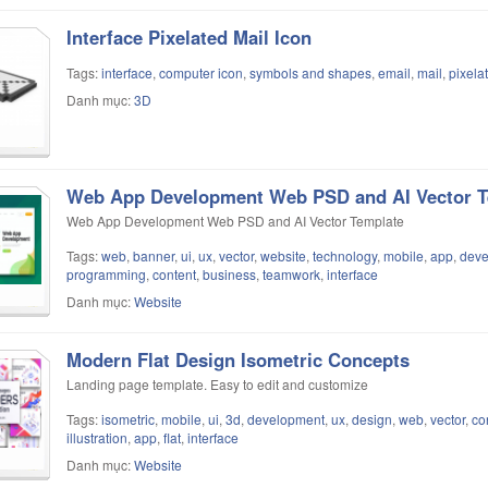
Interface Pixelated Mail Icon
Tags:
interface
,
computer icon
,
symbols and shapes
,
email
,
mail
,
pixela
Danh mục:
3D
Web App Development Web PSD and AI Vector T
Web App Development Web PSD and AI Vector Template
Tags:
web
,
banner
,
ui
,
ux
,
vector
,
website
,
technology
,
mobile
,
app
,
deve
programming
,
content
,
business
,
teamwork
,
interface
Danh mục:
Website
Modern Flat Design Isometric Concepts
Landing page template. Easy to edit and customize
Tags:
isometric
,
mobile
,
ui
,
3d
,
development
,
ux
,
design
,
web
,
vector
,
co
illustration
,
app
,
flat
,
interface
Danh mục:
Website